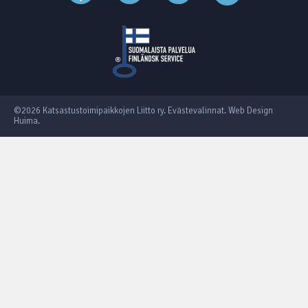
©2026 Katsastustoimipaikkojen Liitto ry.
Evästevalinnat
.
Web Design
Huima
.