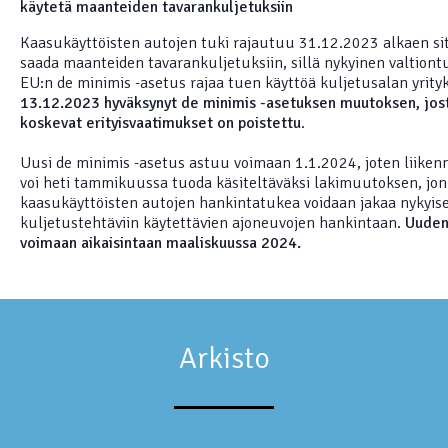
käytetä maanteiden tavarankuljetuksiin
Kaasukäyttöisten autojen tuki rajautuu 31.12.2023 alkaen site
saada maanteiden tavarankuljetuksiin, sillä nykyinen valtiontu
EU:n de minimis -asetus rajaa tuen käyttöä kuljetusalan yrity
13.12.2023 hyväksynyt de minimis -asetuksen muutoksen, jost
koskevat erityisvaatimukset on poistettu
.
Uusi de minimis -asetus astuu voimaan 1.1.2024, joten liikenne
voi heti tammikuussa tuoda käsiteltäväksi lakimuutoksen, jon
kaasukäyttöisten autojen hankintatukea voidaan jakaa nykyise
kuljetustehtäviin käytettävien ajoneuvojen hankintaan.
Uuden 
voimaan aikaisintaan maaliskuussa 2024.
Arkisto