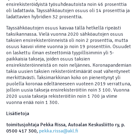
ensirekisteröidyistä työsuhdeautoista noin 46 prosenttia
oli ladattavia. Täyssähköautojen osuus oli 14 prosenttia ja
ladattavien hybridien 32 prosenttia.
Täyssähköautojen osuus kasvaa tällä hetkellä ripeästi
taksikannassa. Vielä vuonna 2020 sähköautojen osuus
taksien ensirekisteröinneistä oli noin 2 prosenttia, mutta
osuus kasvoi viime vuonna jo noin 19 prosenttiin. Osuudet
on laskettu ilman esteettömiä tyypillisimmin yli 5-
paikkaisia takseja, joiden osuus taksien
ensirekisteröinneistä on noin neljännes. Koronapandemian
takia uusien taksien rekisteröintimäärät ovat vähentyneet
merkittävästi. Taksimarkkinan koko on pienentynyt yli
puolella koronaa edeltäneeseen vuoteen 2019 verrattuna,
jolloin uusia takseja ensirekisteröitiin noin 3 100. Vuonna
2020 uusia takseja rekisteröitiin noin 1 700 ja viime
vuonna enää noin 1 300.
Lisätietoja
toimitusjohtaja Pekka Rissa, Autoalan Keskusliitto ry, p.
0500 417 300,
pekka.rissa@akl.fi