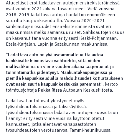
Alueelliset erot ladattavien autojen ensirekisteröineissä
ovat vuoden 2021 aikana tasaantuneet. Vielä vuosina
2018–2019 ladattavia autoja hankittiin enimmäkseen
suurilla kaupunkiseuduilla. Vuosina 2020–2021
sähköautojen osuudet ensirekisteröinneistä ovat eri
maakunnissa melko samansuuruiset. Sähköautojen osuus
on kasvanut tänä vuonna erityisesti Keski-Pohjanmaan,
Etelä-Karjalan, Lapin ja Satakunnan maakunnissa.
”
Ladattava auto on yhä useammalle uutta autoa
hankkivalle kiinnostava vaihtoehto, sillä niiden
mallivalikoima on viime vuoden aikana laajentunut ja
toimintamatka pidentynyt. Maakuntakaupungeissa ja
pienillä kaupunkiseuduilla mahdollisuudet kotilataukseen
ovat usein suuria kaupunkikeskuksia paremmat
”, kertoo
toimitusjohtaja
Pekka Rissa
Autoalan Keskusliitosta.
Ladattavat autot ovat yleistyneet myös
työsuhdeautokannassa ja taksikäytössä.
Työsuhdeautokannassa ladattavien autojen suosiota on
lisännyt erityisesti viime vuosina käyttöön otetut
kannusteet, jotka alentavat vähäpäästöisten
työsuhdeautojen verotusarvoa. Tammi-helmikuussa