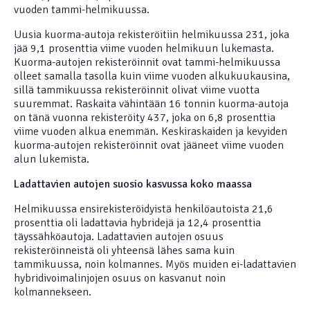
vuoden tammi-helmikuussa.
Uusia kuorma-autoja rekisteröitiin helmikuussa 231, joka
jää 9,1 prosenttia viime vuoden helmikuun lukemasta.
Kuorma-autojen rekisteröinnit ovat tammi-helmikuussa
olleet samalla tasolla kuin viime vuoden alkukuukausina,
sillä tammikuussa rekisteröinnit olivat viime vuotta
suuremmat. Raskaita vähintään 16 tonnin kuorma-autoja
on tänä vuonna rekisteröity 437, joka on 6,8 prosenttia
viime vuoden alkua enemmän. Keskiraskaiden ja kevyiden
kuorma-autojen rekisteröinnit ovat jääneet viime vuoden
alun lukemista.
Ladattavien autojen suosio kasvussa koko maassa
Helmikuussa ensirekisteröidyistä henkilöautoista 21,6
prosenttia oli ladattavia hybridejä ja 12,4 prosenttia
täyssähköautoja. Ladattavien autojen osuus
rekisteröinneistä oli yhteensä lähes sama kuin
tammikuussa, noin kolmannes. Myös muiden ei-ladattavien
hybridivoimalinjojen osuus on kasvanut noin
kolmannekseen.