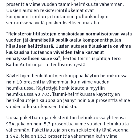
prosenttia viime vuoden tammi-helmikuuta vähemmän.
Uusien autojen rekisteröintilukemat ovat
komponenttipulan ja tuotannon pullonkaulojen
seurauksena vielä poikkeuksellisen matalia.
”
Rekisteröintitilastojen ennakoidaan normalisoituvan vasta
vuoden jälkimmäisellä puolikkaalla komponenttipulan
hiljalleen hellittäessä. Uusien autojen tilauskanta on viime
kuukausina tuotannon viiveiden takia kasvanut
ennätyksellisen suureksi
”, kertoo toimitusjohtaja
Tero
Kallio
Autotuojat ja -teollisuus ry:stä.
Käytettyjen henkilöautojen kauppaa käytiin helmikuussa
noin 10 prosenttia vähemmän kuin viime vuoden
helmikuussa. Käytettyjä henkilöautoja myytiin
helmikuussa 40 703. Tammi-helmikuussa käytettyjen
henkilöautojen kauppa on jäänyt noin 6,8 prosenttia viime
vuoden alkukuukausien tahdista.
Uusia pakettiautoja rekisteröitiin helmikuussa yhteensä
934, joka on noin 5,7 prosenttia viime vuoden helmikuuta
vähemmän. Pakettiautoja on ensirekisteröity tänä vuonna
1 942, joka on 15,3 prosenttia vähemmän kuin viime