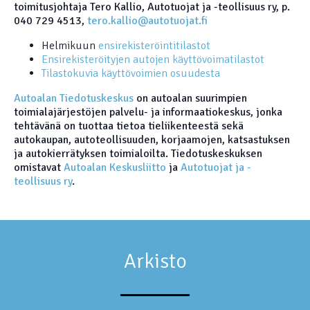
toimitusjohtaja Tero Kallio, Autotuojat ja -teollisuus ry, p.
040 729 4513,
tero.kallio@autotuojat.fi
Helmikuun
ensirekisteröintitilastot
Ensirekisteröityjen autojen käyttövoimatilastot
Tilastokuvia käyttövoimien osuudesta
Autoalan Tiedotuskeskus
on autoalan suurimpien
toimialajärjestöjen palvelu- ja informaatiokeskus, jonka
tehtävänä on tuottaa tietoa tieliikenteestä sekä
autokaupan, autoteollisuuden, korjaamojen, katsastuksen
ja autokierrätyksen toimialoilta. Tiedotuskeskuksen
omistavat
Autoalan Keskusliitto
ja
Autotuojat ja -
teollisuus ry
.
Arkisto