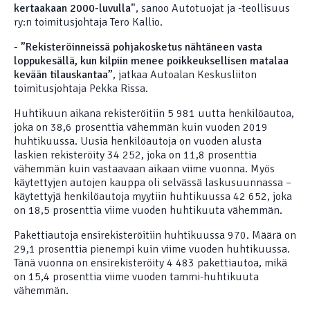
kertaakaan 2000-luvulla"
, sanoo Autotuojat ja -teollisuus
ry:n toimitusjohtaja Tero Kallio.
- ”Rekisteröinneissä pohjakosketus nähtäneen vasta
loppukesällä, kun kilpiin menee poikkeuksellisen matalaa
kevään tilauskantaa”
, jatkaa Autoalan Keskusliiton
toimitusjohtaja Pekka Rissa.
Huhtikuun aikana rekisteröitiin 5 981 uutta henkilöautoa,
joka on 38,6 prosenttia vähemmän kuin vuoden 2019
huhtikuussa. Uusia henkilöautoja on vuoden alusta
laskien rekisteröity 34 252, joka on 11,8 prosenttia
vähemmän kuin vastaavaan aikaan viime vuonna. Myös
käytettyjen autojen kauppa oli selvässä laskusuunnassa –
käytettyjä henkilöautoja myytiin huhtikuussa 42 652, joka
on 18,5 prosenttia viime vuoden huhtikuuta vähemmän.
Pakettiautoja ensirekisteröitiin huhtikuussa 970. Määrä on
29,1 prosenttia pienempi kuin viime vuoden huhtikuussa.
Tänä vuonna on ensirekisteröity 4 483 pakettiautoa, mikä
on 15,4 prosenttia viime vuoden tammi-huhtikuuta
vähemmän.