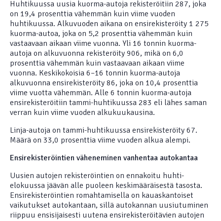
Huhtikuussa uusia kuorma-autoja rekisteröitiin 287, joka
on 19,4 prosenttia vähemmän kuin viime vuoden
huhtikuussa. Alkuvuoden aikana on ensirekisteröity 1 275
kuorma-autoa, joka on 5,2 prosenttia vähemmän kuin
vastaavaan aikaan viime vuonna. Yli 16 tonnin kuorma-
autoja on alkuvuonna rekisteröity 906, mikä on 6,0
prosenttia vähemmän kuin vastaavaan aikaan viime
vuonna. Keskikokoisia 6–16 tonnin kuorma-autoja
alkuvuonna ensirekisteröity 86, joka on 10,4 prosenttia
viime vuotta vähemmän. Alle 6 tonnin kuorma-autoja
ensirekisteröitiin tammi-huhtikuussa 283 eli lähes saman
verran kuin viime vuoden alkukuukausina.
Linja-autoja on tammi-huhtikuussa ensirekisteröity 67.
Määrä on 33,0 prosenttia viime vuoden alkua alempi.
Ensirekisteröintien väheneminen vanhentaa autokantaa
Uusien autojen rekisteröintien on ennakoitu huhti-
elokuussa jäävän alle puoleen keskimääräisestä tasosta.
Ensirekisteröintien romahtamisella on kauaskantoiset
vaikutukset autokantaan, sillä autokannan uusiutuminen
riippuu ensisijaisesti uutena ensirekisteröitävien autojen