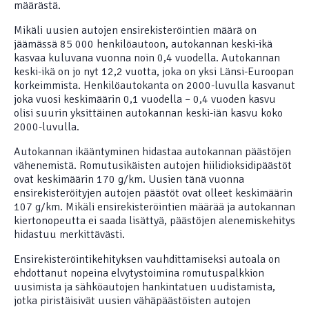
määrästä.
Mikäli uusien autojen ensirekisteröintien määrä on
jäämässä 85 000 henkilöautoon, autokannan keski-ikä
kasvaa kuluvana vuonna noin 0,4 vuodella. Autokannan
keski-ikä on jo nyt 12,2 vuotta, joka on yksi Länsi-Euroopan
korkeimmista. Henkilöautokanta on 2000-luvulla kasvanut
joka vuosi keskimäärin 0,1 vuodella – 0,4 vuoden kasvu
olisi suurin yksittäinen autokannan keski-iän kasvu koko
2000-luvulla.
Autokannan ikääntyminen hidastaa autokannan päästöjen
vähenemistä. Romutusikäisten autojen hiilidioksidipäästöt
ovat keskimäärin 170 g/km. Uusien tänä vuonna
ensirekisteröityjen autojen päästöt ovat olleet keskimäärin
107 g/km. Mikäli ensirekisteröintien määrää ja autokannan
kiertonopeutta ei saada lisättyä, päästöjen alenemiskehitys
hidastuu merkittävästi.
Ensirekisteröintikehityksen vauhdittamiseksi autoala on
ehdottanut nopeina elvytystoimina romutuspalkkion
uusimista ja sähköautojen hankintatuen uudistamista,
jotka piristäisivät uusien vähäpäästöisten autojen