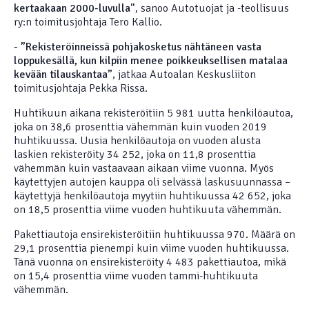
kertaakaan 2000-luvulla"
, sanoo Autotuojat ja -teollisuus
ry:n toimitusjohtaja Tero Kallio.
- ”Rekisteröinneissä pohjakosketus nähtäneen vasta
loppukesällä, kun kilpiin menee poikkeuksellisen matalaa
kevään tilauskantaa”
, jatkaa Autoalan Keskusliiton
toimitusjohtaja Pekka Rissa.
Huhtikuun aikana rekisteröitiin 5 981 uutta henkilöautoa,
joka on 38,6 prosenttia vähemmän kuin vuoden 2019
huhtikuussa. Uusia henkilöautoja on vuoden alusta
laskien rekisteröity 34 252, joka on 11,8 prosenttia
vähemmän kuin vastaavaan aikaan viime vuonna. Myös
käytettyjen autojen kauppa oli selvässä laskusuunnassa –
käytettyjä henkilöautoja myytiin huhtikuussa 42 652, joka
on 18,5 prosenttia viime vuoden huhtikuuta vähemmän.
Pakettiautoja ensirekisteröitiin huhtikuussa 970. Määrä on
29,1 prosenttia pienempi kuin viime vuoden huhtikuussa.
Tänä vuonna on ensirekisteröity 4 483 pakettiautoa, mikä
on 15,4 prosenttia viime vuoden tammi-huhtikuuta
vähemmän.