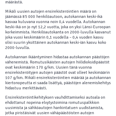
määrästä.
Mikäli uusien autojen ensirekisteröintien määrä on
jäämässä 85 000 henkilöautoon, autokannan keski-ikä
kasvaa kuluvana vuonna noin 0,4 vuodella. Autokannan
keski-ikä on jo nyt 12,2 vuotta, joka on yksi Länsi-Euroopan
korkeimmista. Henkilöautokanta on 2000-luvulla kasvanut
joka vuosi keskimäärin 0,1 vuodella – 0,4 vuoden kasvu
olisi suurin yksittäinen autokannan keski-iän kasvu koko
2000-luvulla.
Autokannan ikääntyminen hidastaa autokannan päästöjen
vähenemistä. Romutusikäisten autojen hiilidioksidipäästöt
ovat keskimäärin 170 g/km. Uusien tänä vuonna
ensirekisteröityjen autojen päästöt ovat olleet keskimäärin
107 g/km. Mikäli ensirekisteröintien määrää ja autokannan
kiertonopeutta ei saada lisättyä, päästöjen alenemiskehitys
hidastuu merkittävästi.
Ensirekisteröintikehityksen vauhdittamiseksi autoala on
ehdottanut nopeina elvytystoimina romutuspalkkion
uusimista ja sähköautojen hankintatuen uudistamista,
jotka piristäisivät uusien vähäpäästöisten autojen