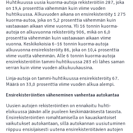
Huhtikuussa uusia kuorma-autoja rekisteröitiin 287, joka
on 19,4 prosenttia vähemmän kuin viime vuoden
huhtikuussa. Alkuvuoden aikana on ensirekisteröity 1 275
kuorma-autoa, joka on 5,2 prosenttia vähemmän kuin
vastaavaan aikaan viime vuonna. Yli 16 tonnin kuorma-
autoja on alkuvuonna rekisteröity 906, mikä on 6,0
prosenttia vähemmän kuin vastaavaan aikaan viime
vuonna. Keskikokoisia 6–16 tonnin kuorma-autoja
alkuvuonna ensirekisteröity 86, joka on 10,4 prosenttia
viime vuotta vähemmän. Alle 6 tonnin kuorma-autoja
ensirekisteröitiin tammi-huhtikuussa 283 eli lähes saman
verran kuin viime vuoden alkukuukausina.
Linja-autoja on tammi-huhtikuussa ensirekisteröity 67.
Määrä on 33,0 prosenttia viime vuoden alkua alempi.
Ensirekisteröintien väheneminen vanhentaa autokantaa
Uusien autojen rekisteröintien on ennakoitu huhti-
elokuussa jäävän alle puoleen keskimääräisestä tasosta.
Ensirekisteröintien romahtamisella on kauaskantoiset
vaikutukset autokantaan, sillä autokannan uusiutuminen
riippuu ensisijaisesti uutena ensirekisteröitävien autojen