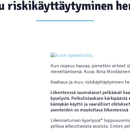
 riskikäyttäytyminen he
Kun nopeus kasvaa, pienetkin virheet o
menettämisenä. Kuva: Nina Mönkkönen 
Kaahaus ja muu riskikäyttäytyminen he
Liikenteessä suomalaiset pelkäävät kaah
kyselystä. Pelkolistauksen kärkipäästä 
kännykän käyttö ja vaaralliset ohitukse
asenteiden on muututtava liikenteessä 
Liikenneturvan kyselyssä* loppuvuonna 
pelkoa aiheuttavista asioista. Eniten pe