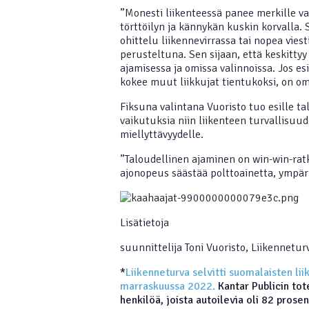
”Monesti liikenteessä panee merkille vai
törttöilyn ja kännykän kuskin korvalla.
ohittelu liikennevirrassa tai nopea vie
perusteltuna. Sen sijaan, että keskittyy t
ajamisessa ja omissa valinnoissa. Jos es
kokee muut liikkujat tientukoksi, on om
Fiksuna valintana Vuoristo tuo esille tal
vaikutuksia niin liikenteen turvallisuud
miellyttävyydelle.
”Taloudellinen ajaminen on win-win-ratk
ajonopeus säästää polttoainetta, ympär
Lisätietoja
suunnittelija Toni Vuoristo, Liikennetu
*
Liikenneturva selvitti suomalaisten li
marraskuussa 2022.
Kantar Publicin to
henkilöä, joista autoilevia oli 82 prosen