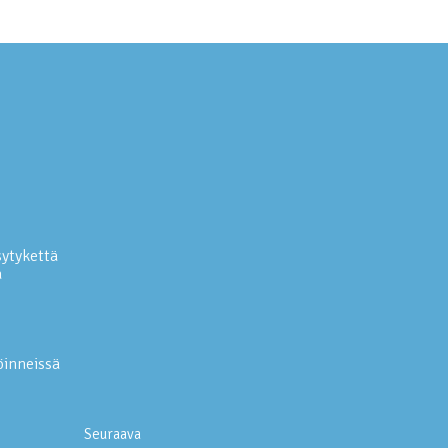
ytykettä
a
öinneissä
Seuraava