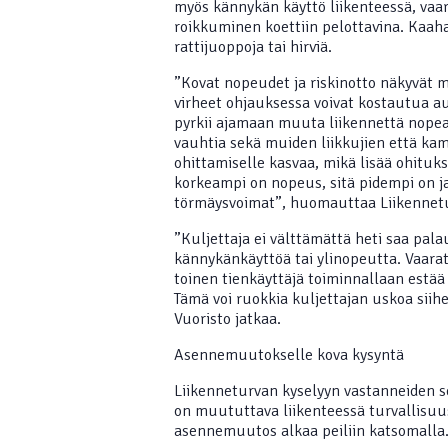
myös kännykän käyttö liikenteessä, vaar
roikkuminen koettiin pelottavina. Kaaha
rattijuoppoja tai hirviä.
”Kovat nopeudet ja riskinotto näkyvät m
virheet ohjauksessa voivat kostautua a
pyrkii ajamaan muuta liikennettä nop
vauhtia sekä muiden liikkujien että ka
ohittamiselle kasvaa, mikä lisää ohituk
korkeampi on nopeus, sitä pidempi on 
törmäysvoimat”, huomauttaa Liikennet
”Kuljettaja ei välttämättä heti saa palau
kännykänkäyttöä tai ylinopeutta. Vaarat
toinen tienkäyttäjä toiminnallaan estä
Tämä voi ruokkia kuljettajan uskoa siihe
Vuoristo jatkaa.
Asennemuutokselle kova kysyntä
Liikenneturvan kyselyyn vastanneiden s
on muututtava liikenteessä turvallisuu
asennemuutos alkaa peiliin katsomalla