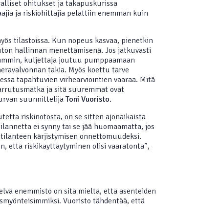
alliset ohitukset ja takapuskurissa
ajia ja riskiohittajia pelättiin enemmän kuin
yös tilastoissa. Kun nopeus kasvaa, pienetkin
uton hallinnan menettämisenä. Jos jatkuvasti
eammin, kuljettaja joutuu pumppaamaan
meravalvonnan takia. Myös koettu tarve
sessa tapahtuvien virhearviointien vaaraa. Mitä
jarrutusmatka ja sitä suuremmat ovat
urvan suunnittelija
Toni Vuoristo
.
tetta riskinotosta, on se sitten ajonaikaista
ilannetta ei synny tai se jää huomaamatta, jos
ä tilanteen kärjistymisen onnettomuudeksi.
n, että riskikäyttäytyminen olisi vaaratonta”,
elvä enemmistö on sitä mieltä, että asenteiden
smyönteisimmiksi. Vuoristo tähdentää, että
.