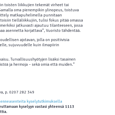
n toisten liikkujien tekemät virheet tai
 Samalla oma pienempikin ylinopeus, toistuva
stittely matkapuhelimella punnitaan
oisiin tielläliikkujiin, tulisi fokus pitää omassa
imerkiksi jatkuvasti ajautuu tilanteeseen, jossa
aa asennetta korjattava”, Vuoristo tähdentää.
oudellisen ajotavan, jolla on positiivisia
elle, sujuvuudelle kuin ilmapiirin
aisu. Turvallisuushyötyjen lisäksi tasainen
istöä ja hermoja – sekä omia että muiden.”
rva, p. 0207 282 349
ikenneasenteita kyselytutkimuksella
teuttamaan kyselyyn vastasi yhteensä 1113
ttia.