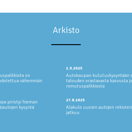
Arkisto
1.9.2025
uspalkkiota on
Autokaupan kulutuskysyntään s
 odotettua vähemmän
talouden orastavasta kasvusta j
romutuspalkkiosta
27.8.2025
pa piristyi hieman
öautojen kysyntä
Alakulo uusien autojen rekister
jatkuu