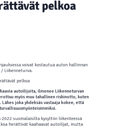
rättävät pelkoa
hjauksessa voivat kostautua auton hallinnan
/ Liikenneturva.
rättävät pelkoa
aavia autoilijoita, ilmenee Liikenneturvan
erottuu myös muu tahallinen riskinotto, kuten
t. Lähes joka yhdeksäs vastaaja kokee, että
turvallisuusmyönteisimmiksi.
2022 suomalaisilta kysyttiin liikenteessä
lkoa herättivät kaahaavat autoilijat, mutta