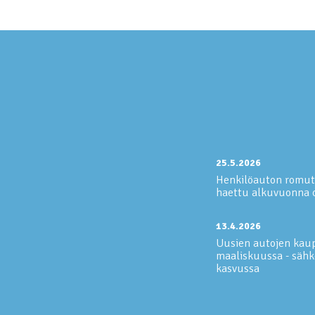
25.5.2026
Henkilöauton romut
haettu alkuvuonna
13.4.2026
Uusien autojen kaup
maaliskuussa - sähk
kasvussa