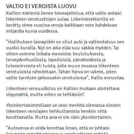
VALTIO EI VEROISTA LUOVU
Kallion mielestä lienee toiveajattelua, että valtio antaisi
liikenteen verotuottojen sulaa. Liikennesektorilta on
kerätty viime vuosina veroja kaikkiaan noin kahdeksan
miljardia euroa vuodessa.
”Hallituksen lainapiikki on ollut auki ja valtiontalous sen
vuoksi kuralla. Nyt on aika elää suu säkkiä myöden. Tai
sitten voimme leikata menoista: koulutuksesta,
terveydenhuollosta, lapsilisistä, päivähoidosta ja
tulonsiirroista eli tuista, joita muun muassa liikenteen
verotuloista rahoitetaan. Tähän harva on valmis, joten
valtio tarvitsee jatkossakin verotulonsa”, Kallio ennustaa.
Liikenteen verouudistus on Kallion mukaan aloitettava
viipymättä, mutta miten se tehtäisiin?
Yksinkertaisimmillaan se voisi merkitä olemassa olevien
liikenteen verolajien hehkuttamista henkiin niitä
korottamalla. Mutta asia ei ole näin yksinkertainen.
”Autoveroa ei voida korottaa ilman, että se johtaisi