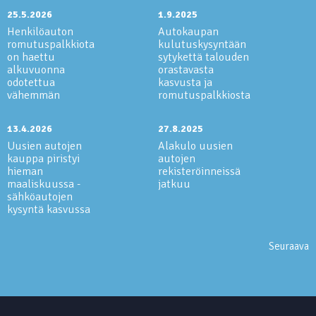
25.5.2026
1.9.2025
Henkilöauton
Autokaupan
romutuspalkkiota
kulutuskysyntään
on haettu
sytykettä talouden
alkuvuonna
orastavasta
odotettua
kasvusta ja
vähemmän
romutuspalkkiosta
13.4.2026
27.8.2025
Uusien autojen
Alakulo uusien
kauppa piristyi
autojen
hieman
rekisteröinneissä
maaliskuussa -
jatkuu
sähköautojen
kysyntä kasvussa
Seuraava