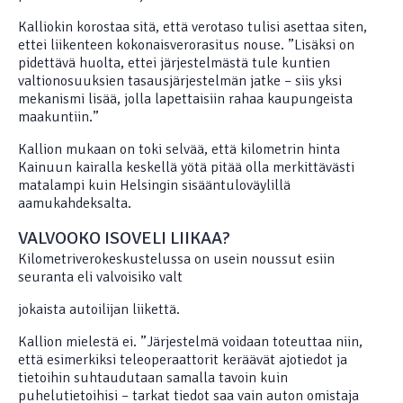
Kalliokin korostaa sitä, että verotaso tulisi asettaa siten,
ettei liikenteen kokonaisverorasitus nouse. ”Lisäksi on
pidettävä huolta, ettei järjestelmästä tule kuntien
valtionosuuksien tasausjärjestelmän jatke – siis yksi
mekanismi lisää, jolla lapettaisiin rahaa kaupungeista
maakuntiin.”
Kallion mukaan on toki selvää, että kilometrin hinta
Kainuun kairalla keskellä yötä pitää olla merkittävästi
matalampi kuin Helsingin sisääntuloväylillä
aamukahdeksalta.
VALVOOKO ISOVELI LIIKAA?
Kilometriverokeskustelussa on usein noussut esiin
seuranta eli valvoisiko valt
jokaista autoilijan liikettä.
Kallion mielestä ei. ”Järjestelmä voidaan toteuttaa niin,
että esimerkiksi teleoperaattorit keräävät ajotiedot ja
tietoihin suhtaudutaan samalla tavoin kuin
puhelutietoihisi – tarkat tiedot saa vain auton omistaja