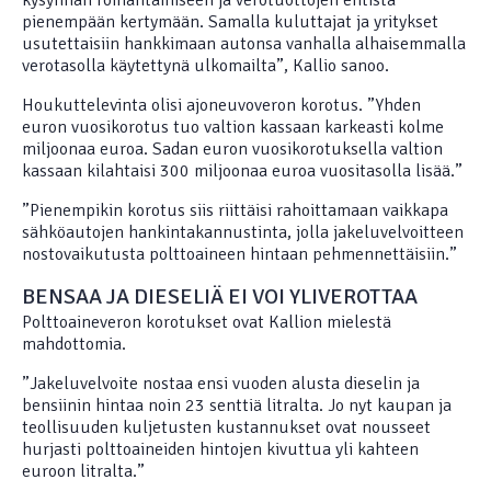
kysynnän romahtamiseen ja verotuottojen entistä
pienempään kertymään. Samalla kuluttajat ja yritykset
usutettaisiin hankkimaan autonsa vanhalla alhaisemmalla
verotasolla käytettynä ulkomailta”, Kallio sanoo.
Houkuttelevinta olisi ajoneuvoveron korotus. ”Yhden
euron vuosikorotus tuo valtion kassaan karkeasti kolme
miljoonaa euroa. Sadan euron vuosikorotuksella valtion
kassaan kilahtaisi 300 miljoonaa euroa vuositasolla lisää.”
”Pienempikin korotus siis riittäisi rahoittamaan vaikkapa
sähköautojen hankintakannustinta, jolla jakeluvelvoitteen
nostovaikutusta polttoaineen hintaan pehmennettäisiin.”
BENSAA JA DIESELIÄ EI VOI YLIVEROTTAA
Polttoaineveron korotukset ovat Kallion mielestä
mahdottomia.
”Jakeluvelvoite nostaa ensi vuoden alusta dieselin ja
bensiinin hintaa noin 23 senttiä litralta. Jo nyt kaupan ja
teollisuuden kuljetusten kustannukset ovat nousseet
hurjasti polttoaineiden hintojen kivuttua yli kahteen
euroon litralta.”