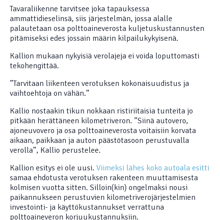
Tavaraliikenne tarvitsee joka tapauksessa
ammattidieselinsä, siis järjestelmän, jossa alalle
palautetaan osa polttoaineverosta kuljetuskustannusten
pitämiseksi edes jossain määrin kilpailukykyisenä.
Kallion mukaan nykyisiä verolajeja ei voida loputtomasti
tekohengittää.
”Tarvitaan liikenteen verotuksen kokonaisuudistus ja
vaihtoehtoja on vähän.”
Kallio nostaakin tikun nokkaan ristiriitaisia tunteita jo
pitkään herättäneen kilometriveron. ”Siinä autovero,
ajoneuvovero ja osa polttoaineverosta voitaisiin korvata
aikaan, paikkaan ja auton päästötasoon perustuvalla
verolla”, Kallio perustelee.
Kallion esitys ei ole uusi.
Viimeksi lähes koko autoala esitti
samaa ehdotusta verotuksen rakenteen muuttamisesta
kolmisen vuotta sitten. Silloin(kin) ongelmaksi nousi
paikannukseen perustuvien kilometriverojärjestelmien
investointi- ja käyttökustannukset verrattuna
polttoaineveron korjuukustannuksiin.