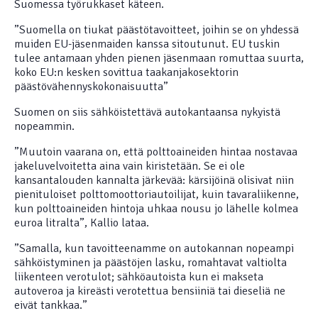
Suomessa työrukkaset käteen.
”Suomella on tiukat päästötavoitteet, joihin se on yhdessä
muiden EU-jäsenmaiden kanssa sitoutunut. EU tuskin
tulee antamaan yhden pienen jäsenmaan romuttaa suurta,
koko EU:n kesken sovittua taakanjakosektorin
päästövähennyskokonaisuutta”
Suomen on siis sähköistettävä autokantaansa nykyistä
nopeammin.
”Muutoin vaarana on, että polttoaineiden hintaa nostavaa
jakeluvelvoitetta aina vain kiristetään. Se ei ole
kansantalouden kannalta järkevää: kärsijöinä olisivat niin
pienituloiset polttomoottoriautoilijat, kuin tavaraliikenne,
kun polttoaineiden hintoja uhkaa nousu jo lähelle kolmea
euroa litralta”, Kallio lataa.
”Samalla, kun tavoitteenamme on autokannan nopeampi
sähköistyminen ja päästöjen lasku, romahtavat valtiolta
liikenteen verotulot; sähköautoista kun ei makseta
autoveroa ja kireästi verotettua bensiiniä tai dieseliä ne
eivät tankkaa.”