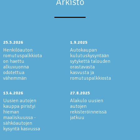
Arkisto
25.5.2026
1.9.2025
Henkilöauton
Autokaupan
romutuspalkkiota
kulutuskysyntään
on haettu
sytykettä talouden
alkuvuonna
orastavasta
odotettua
kasvusta ja
vähemmän
romutuspalkkiosta
13.4.2026
27.8.2025
Uusien autojen
Alakulo uusien
kauppa piristyi
autojen
hieman
rekisteröinneissä
maaliskuussa -
jatkuu
sähköautojen
kysyntä kasvussa