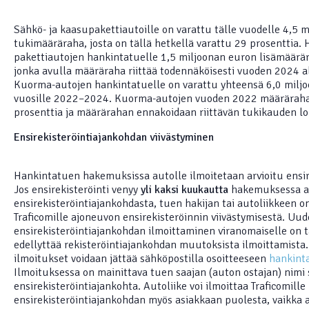
Sähkö- ja kaasupakettiautoille on varattu tälle vuodelle 4,5 
tukimääräraha, josta on tällä hetkellä varattu 29 prosenttia. 
pakettiautojen hankintatuelle 1,5 miljoonan euron lisämäärär
jonka avulla määräraha riittää todennäköisesti vuoden 2024 al
Kuorma-autojen hankintatuelle on varattu yhteensä 6,0 mil
vuosille 2022–2024. Kuorma-autojen vuoden 2022 määrärahas
prosenttia ja määrärahan ennakoidaan riittävän tukikauden l
Ensirekisteröintiajankohdan viivästyminen
Hankintatuen hakemuksissa autolle ilmoitetaan arvioitu ensir
Jos ensirekisteröinti venyy
yli kaksi kuukautta
hakemuksessa ar
ensirekisteröintiajankohdasta, tuen hakijan tai autoliikkeen o
Traficomille ajoneuvon ensirekisteröinnin viivästymisestä. Uu
ensirekisteröintiajankohdan ilmoittaminen viranomaiselle on tä
edellyttää rekisteröintiajankohdan muutoksista ilmoittamista.
ilmoitukset voidaan jättää sähköpostilla osoitteeseen
hankinta
Ilmoituksessa on mainittava tuen saajan (auton ostajan) nimi 
ensirekisteröintiajankohta. Autoliike voi ilmoittaa Traficomille
ensirekisteröintiajankohdan myös asiakkaan puolesta, vaikka a