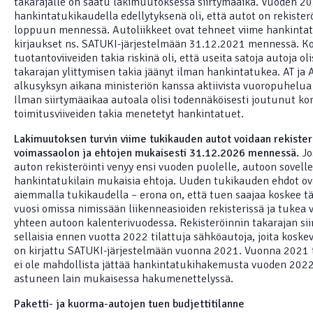
takarajalle on saatu lakimuutoksessa siirtymäaika. Vuoden 2
hankintatukikaudella edellytyksenä oli, että autot on rekiste
loppuun mennessä. Autoliikkeet ovat tehneet viime hankinta
kirjaukset ns. SATUKI-järjestelmään 31.12.2021 mennessä. K
tuotantoviiveiden takia riskinä oli, että useita satoja autoja oli
takarajan ylittymisen takia jäänyt ilman hankintatukea. AT ja 
alkusyksyn aikana ministeriön kanssa aktiivista vuoropuhelua 
Ilman siirtymäaikaa autoala olisi todennäköisesti joutunut ko
toimitusviiveiden takia menetetyt hankintatuet.
Lakimuutoksen turvin viime tukikauden autot voidaan rekister
voimassaolon ja ehtojen mukaisesti 31.12.2026 mennessä
.
Jo
auton rekisteröinti venyy ensi vuoden puolelle, autoon sovell
hankintatukilain mukaisia ehtoja. Uuden tukikauden ehdot ov
aiemmalla tukikaudella – erona on, että tuen saajaa koskee täl
vuosi omissa nimissään liikenneasioiden rekisterissä ja tukea
yhteen autoon kalenterivuodessa. Rekisteröinnin takarajan si
sellaisia ennen vuotta 2022 tilattuja sähköautoja, joita kos
on kirjattu SATUKI-järjestelmään vuonna 2021. Vuonna 2021 t
ei ole mahdollista jättää hankintatukihakemusta vuoden 202
astuneen lain mukaisessa hakumenettelyssä.
Paketti- ja kuorma-autojen tuen budjettitilanne