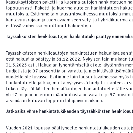
kaasukäyttöisten paketti- ja kuorma-autojen hankintatuen h
loppuun asti. Paketti- ja kuorma-autojen hankintatuen hakueh
muutoksia. Esitimme lain lausuntovaiheessa muutoksia mm. 
kantavuusrajaan ja tuen avaamiseen vety- ja hybridikuorma-au
ei tässä vaiheessa muuttanut hakuehtoja.
Täyssähköisten henkilöautojen hankintatuki päättyy ennenaikai
Täyssähköisten henkilöautojen hankintatuen hakuaikaa sen si
että hakuaika päättyy jo 31.12.2022. Nykyisen lain mukaan tu
31.3.2023 asti. Hakuajan lyhentämisellä ei ole käytännön merk
budjetista jo 97 prosenttia on varattu ja merkittävää lisämäär
vuodelle ole luvassa. Esitimme lain lausuntovaiheessa myös 
hankintatuelle jatkoa, mutta nykyisessä budjettitilanteessa sill
tukea. Täyssähköisten henkilöautojen hankintatuelle tälle vu
yli 17 miljoonan euron määrärahasta on varattu jo 97 prosent
arvioidaan kuluvan loppuun lähipäivien aikana.
Jatkoaika viime hankintatukikauden täyssähköisten henkilöaut
Vuoden 2021 lopussa päättyneelle hankintatukikauden autoje