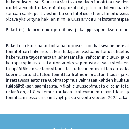
hakemuksen itse. Samassa viestissä voidaan ilmoittaa useide
uudet arvioidut rekisteröintiajankohdat, joten tiedot voidaan 
samaan sähköpostiviestiin tai sen liitetiedostoon. Ilmoitukses
oltava yksilöitynä hakijan nimi ja uusi arvioitu rekisteröintipä
Paketti- ja kuorma-autojen tilaus- ja kauppasopimuksen toimi
Paketti- ja kuorma-autoilla hakuprosessi on kaksivaiheinen: al
toimitetaan hakemus ja kun hakija on vastaanottanut ehdolli
hakemusta täydennetään lähettämällä Traficomiin tilaus- ja k
kauppasopimusta tai auton vuokrasopimusta ei saa solmia en
tukipäätöksen vastaanottamista. Traficom muistuttaa autoalaa
kuorma-autoista tulee toimittaa Traficomiin auton tilaus- ja 
liisattavissa autoissa vuokrasopimus vähintään kahden kuukau
tukipäätöksen saamisesta.
Mikäli tilaussopimusta ei toimiteta
riskinä on, että hakemus raukeaa. Traficomin mukaan tilaus-
toimittamisessa on esiintynyt pitkiä viiveitä vuoden 2022 aika