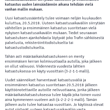
katsastus uuden lainsäädännön aikana tehdään vielä
vanhan mallin mukaan.
Uusi katsastussääntely tulee voimaan neljän kuukauden
kuluttua, 20.5.2018. Uuteen katsastusaikaväliin siirrytään
vähitellen ja ensimmäinen katsastus suoritetaan vielä
nykyisen katsastusaikavälin mukaan. Tiedot seuraavan
katsastuksen ajankohdasta löytyvät joko Trafin sähköisestä
palvelusta, rekisteröintitodistukselta tai
katsastustodistukselta.
Tähän asti määräaikaiskatsastukseen on menty
ensimmäisen kerran kolmivuotiaalla autolla, joka jälkeen
on ollut välivuosi. Viidennestä vuodesta lähtien
katsastuksessa on käyty vuosittain (3-2-1-1-malli).
Uudet säännökset harventavat katsastusväliä ja
ensimmäinen katsastus suoritetaan 20.5.2018 jälkeen
käyttöönotettaville autoille nelivuotiaana, jonka jälkeen
määräaikaiskatsastuksessa tulee käydä joka toinen vuosi
aina kymmeneen vuoteen asti (4-2-2-2-1-malli). Tämän
jälkeen auto tulee katsastaa vuosittain. Jo käytössä olevat
autot siirtyvät uuteen katsastusaikaväliin vasta