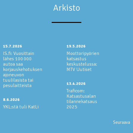
Arkisto
15.7.2026
19.5.2026
IS.fi: Vuosittain
Moottoripyörien
lähes 100 000
katsastus
autoa saa
keskustelussa:
korjauskehotuksen
MTV Uutiset
ajoneuvon
tuulilasista tai
13.4.2026
pesulaitteista
Traficom:
Katsastusalan
8.6.2026
tilannekatsaus
YKL:stä tuli KatLi
2025
Seuraava