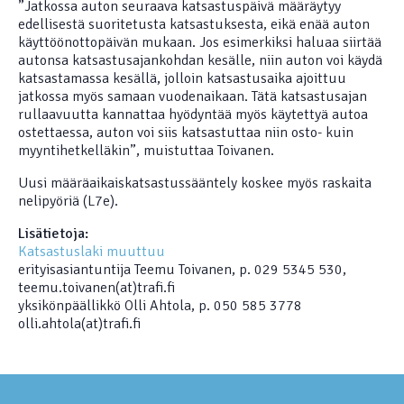
”Jatkossa auton seuraava katsastuspäivä määräytyy
edellisestä suoritetusta katsastuksesta, eikä enää auton
käyttöönottopäivän mukaan. Jos esimerkiksi haluaa siirtää
autonsa katsastusajankohdan kesälle, niin auton voi käydä
katsastamassa kesällä, jolloin katsastusaika ajoittuu
jatkossa myös samaan vuodenaikaan. Tätä katsastusajan
rullaavuutta kannattaa hyödyntää myös käytettyä autoa
ostettaessa, auton voi siis katsastuttaa niin osto- kuin
myyntihetkelläkin”, muistuttaa Toivanen.
Uusi määräaikaiskatsastussääntely koskee myös raskaita
nelipyöriä (L7e).
Lisätietoja:
Katsastuslaki muuttuu
erityisasiantuntija Teemu Toivanen, p. 029 5345 530,
teemu.toivanen(at)trafi.fi
yksikönpäällikkö Olli Ahtola, p. 050 585 3778
olli.ahtola(at)trafi.fi